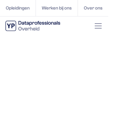
Opleidingen
Werken bij ons
Over ons
Onze opleidingen
Wij trainen de dataprofessionals van de
overheid van morgen.