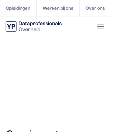
Opleidingen
Werken bij ons
Over ons
Samenwerking en
infrastructuur versterken
binnen Ruimtelijk Domein